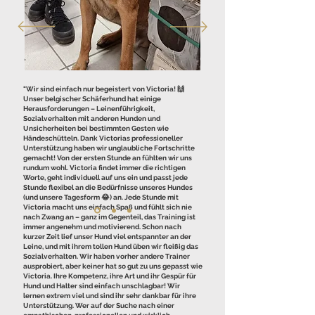
"Wir sind einfach nur begeistert von Victoria! 🙌
Unser belgischer Schäferhund hat einige
Herausforderungen – Leinenführigkeit,
Sozialverhalten mit anderen Hunden und
Unsicherheiten bei bestimmten Gesten wie
Händeschütteln. Dank Victorias professioneller
Unterstützung haben wir unglaubliche Fortschritte
gemacht! Von der ersten Stunde an fühlten wir uns
rundum wohl. Victoria findet immer die richtigen
Worte, geht individuell auf uns ein und passt jede
Stunde flexibel an die Bedürfnisse unseres Hundes
(und unsere Tagesform 😂) an. Jede Stunde mit
Victoria macht uns einfach Spaß und fühlt sich nie
nach Zwang an – ganz im Gegenteil, das Training ist
immer angenehm und motivierend. Schon nach
kurzer Zeit lief unser Hund viel entspannter an der
Leine, und mit ihrem tollen Hund üben wir fleißig das
Sozialverhalten. Wir haben vorher andere Trainer
ausprobiert, aber keiner hat so gut zu uns gepasst wie
Victoria. Ihre Kompetenz, ihre Art und ihr Gespür für
Hund und Halter sind einfach unschlagbar! Wir
lernen extrem viel und sind ihr sehr dankbar für ihre
Unterstützung. Wer auf der Suche nach einer